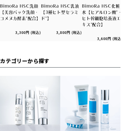
BimoRa HSC洗顔
BimoRa HSC乳液
BimoRa HSC化粧
◆B
【美容パック洗顔・
【3種ヒト型セラミ
水【ヒアルロン酸*・
美
コメヌカ酵素*配合】
ド*】
ヒト幹細胞培養液エ
培養
キス*配合】
合
3,300円 (税込)
3,800円 (税込)
3,600円 (税込)
カテゴリーから探す