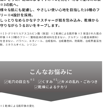
※3の肌へ。
様々な肌にも配慮し、やさしい使い心地を目指した10種のフ
リー※4設計を採用。
しっとりなめらかなテクスチャーが肌を包み込み、乾燥から
守りながらうるおいをキープします。
※1 3-グリセリルアスコルビン酸（保湿）※2 乾燥による肌印象 ※3 保湿された肌の
印象 ※4 10種のフリー：動物由来の原材料を含まない、グルテン（小麦由来原料）
を含まない、パラベン、エタノール、合成香料、合成着色料、防腐剤、合成界面活性
剤、ミネラルオイル、シリコン
こんなお悩みに
※1
※1
毛穴の目立ち
くすみ
キメの乱れ・ごわつき
乾燥によるテカリ
※1 乾燥による肌印象の変化