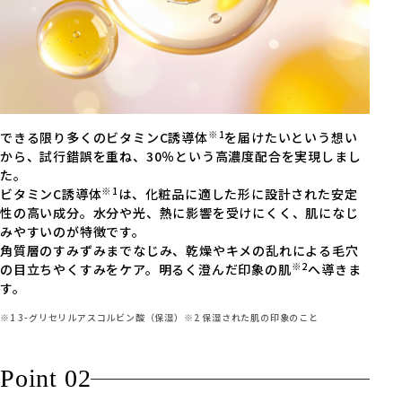
※1
できる限り多くのビタミンC誘導体
を届けたいという想い
から、試行錯誤を重ね、30％という高濃度配合を実現しまし
た。
※1
ビタミンC誘導体
は、化粧品に適した形に設計された安定
性の高い成分。水分や光、熱に影響を受けにくく、肌になじ
みやすいのが特徴です。
角質層のすみずみまでなじみ、乾燥やキメの乱れによる毛穴
※2
の目立ちやくすみをケア。明るく澄んだ印象の肌
へ導きま
す。
※1 3-グリセリルアスコルビン酸（保湿）※2 保湿された肌の印象のこと
Point 02