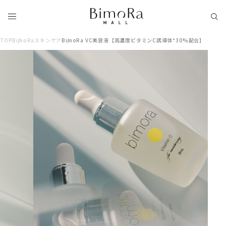
TOP
BimoRaスキンケア
BimoRa VC美容液【高濃度ビタミンC誘導体*30%配合】