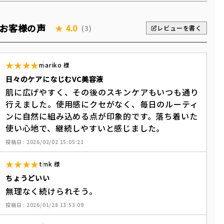
お客様の声
★
4.0
(3)
レビューを書く
★★★★
mariko
様
日々のケアになじむVC美容液
肌に広げやすく、その後のスキンケアもいつも通り
行えました。使用感にクセがなく、毎日のルーティ
ンに自然に組み込める点が印象的です。落ち着いた
使い心地で、継続しやすいと感じました。
投稿日 : 2026/02/02 15:05:21
★★★★
tmk
様
ちょうどいい
無理なく続けられそう。
投稿日 : 2026/01/28 13:53:09