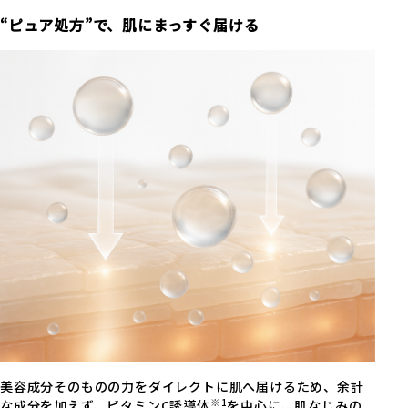
“ピュア処方”で、肌にまっすぐ届ける
レビューを書く
評価
必須
タイトル
必須
美容成分そのものの力をダイレクトに肌へ届けるため、余計
※1
な成分を加えず、ビタミンC誘導体
を中心に、肌なじみの