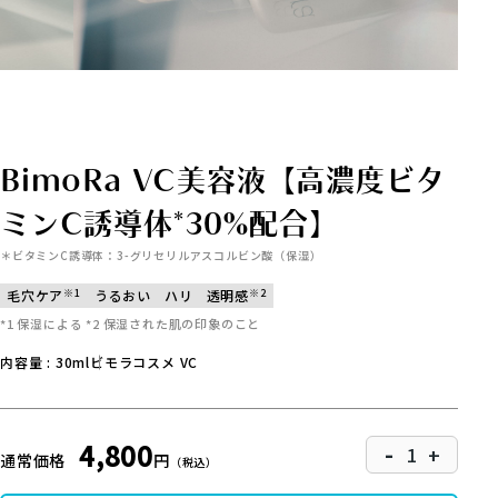
BimoRa VC美容液【高濃度ビタ
ミンC誘導体*30%配合】
＊ビタミンC誘導体：3-グリセリルアスコルビン酸（保湿）
※1
※2
毛穴ケア
うるおい
ハリ
透明感
*1 保湿による *2 保湿された肌の印象のこと
内容量 : 30ml
ビモラコスメ VC
-
4,800
+
通常価格
円
（税込）