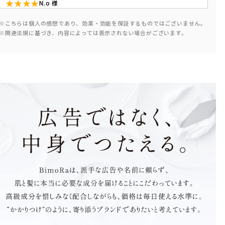
★★★★
N.o
様
軽めで使いやすい◎
※こちらは個人の感想であり、効果・効能を保証するものではございません。
ベタつきにくくて、朝のスキンケアにも使いやすい
※関連法規に基づき、内容によっては表示されない場合がございます。
です。重ねても負担感が少なく、今のケアにそのま
まプラスできました。ボトルもシンプルで好み。
投稿日 : 2026/01/09 12:56:37