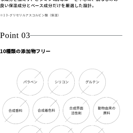
良い保湿成分とベース成分だけを厳選した設計。
コメント
必須
※1 3-グリセリルアスコルビン酸（保湿）
Point 03
投稿者名 (ニックネーム)
必須
10種類の添加物フリー
メールアドレス
必須
※ メールアドレスがサイト上に公開されることはありません
投稿する