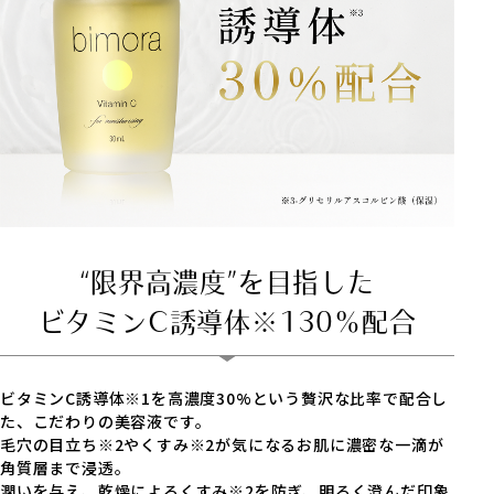
“限界高濃度”を目指した
ビタミンC誘導体※130％配合
ビタミンC誘導体※1を高濃度30%という贅沢な比率で配合し
た、こだわりの美容液です。
毛穴の目立ち※2やくすみ※2が気になるお肌に濃密な一滴が
角質層まで浸透。
潤いを与え、乾燥によるくすみ※2を防ぎ、明るく澄んだ印象