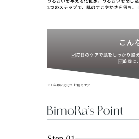
うるおいを与える化粧水、うるおいを閉じ
2つのステップで、肌のすこやかさを保ち、
 (ニックネーム)
必須
こん
アドレス
必須
毎日のケアで肌をしっかり
乾燥に
アドレスがサイト上に公開されることはありません
稿する
※1 年齢に応じたお肌のケア
Step 01