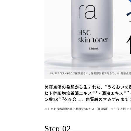
美容点滴の発想から生まれた、“うるおいを
※1
※2
ヒト幹細胞培養液エキス
・酒粕エキス
※2
ン酸2K
を配合し、角質層のすみずみまで
※1 ヒト脂肪細胞順化培養液エキス（保湿剤）※2 保湿剤 ※3
Step 02