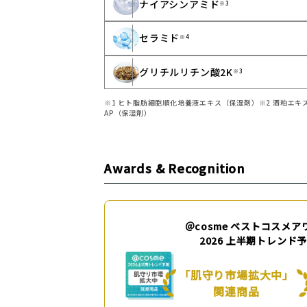
ナイアシンアミド
※3
セラミド
※4
グリチルリチン酸2K
※3
※1 ヒト脂肪細胞順化培養液エキス（保湿剤）※2 酒粕エキス（
AP（保湿剤）
Awards & Recognition
＠cosme ベストコスメア
2026 上半期トレンド
「肌守り市場拡大中」
関連商品