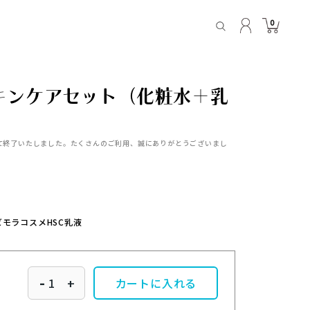
0
スキンケアセット（化粧水＋乳
をもって終了いたしました。たくさんのご利用、誠にありがとうございまし
ビモラコスメHSC乳液
-
+
カートに入れる