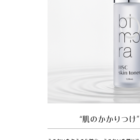
ューを書く
ル
必須
ト
“肌のかかりつけ
必須