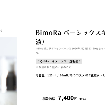
液）
BimoRa ベーシック
液）
※Meg様コラボキャンペーンは2026年3月8日23:59
た。
※
うるおい
キメ
ツヤ
透明感
※保湿された肌の印象のこと
内容量 : 120ml / 50ml
ビモラコスメHSC化粧水・
7,400
通常価格
円
（税込）