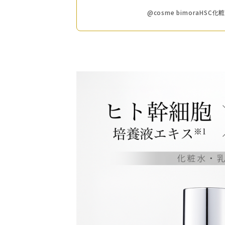
@cosme bimoraHSC化