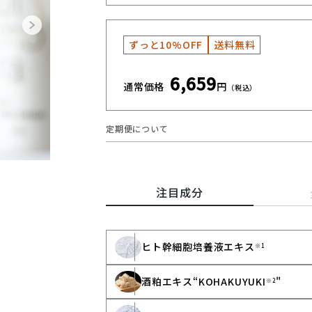
ずっと10%OFF
送料無料
6,659
通常価格
円
（税込）
定期便について
注目成分
ヒト幹細胞培養液エキス
※1
酒粕エキス“KOHAKUYUKI
"
※2